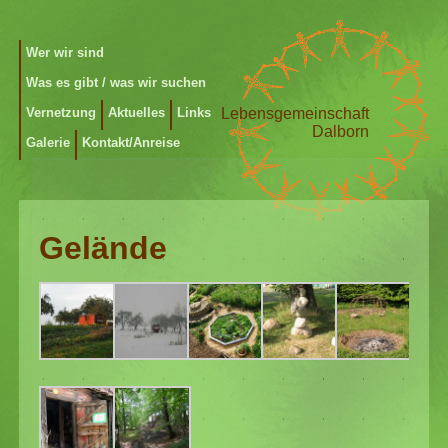
Wer wir sind
Was es gibt / was wir suchen
Vernetzung
Aktuelles
Links
Lebensgemeinschaft
Dalborn
Galerie
Kontakt/Anreise
Gelände